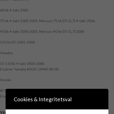
60 hk 4-takt 2001-
75 hk 4-takt 2000-2005, Mercury 75 hk EFI (1,7) 4-takt 2006
90 hk 4-takt 2000-2005, Mercury 90 hk EFI (1,7) 2006
115 hk EFI 2001-2006
Yamaha-
15-115hk 4-takt 2000-2006
Ersätter Yamaha #5GH-13440-00-00
Honda-
BF75/90, BF115/130, BF135/150 & BF200/225hk 4-takt
Ersätter Honda #15400-PLM-A01PE
Cookies & Integritetsval
Ytterligare information