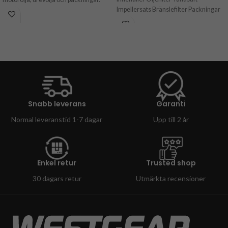
Impellersats Bränslefilter Packningar
Det åtgår 1.1L motorolja.
Köp gärna till motorolja, drevolja och
packningar. Det åtgår 2.1L motorolja.
Snabb leverans
Garanti
Normal leveranstid 1-7 dagar
Upp till 2 år
Enkel retur
Trusted shop
30 dagars retur
Utmärkta recensioner