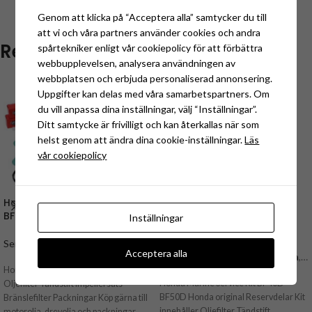
Genom att klicka på “Acceptera alla” samtycker du till
att vi och våra partners använder cookies och andra
Relaterade produkter
spårtekniker enligt vår cookiepolicy för att förbättra
webbupplevelsen, analysera användningen av
webbplatsen och erbjuda personaliserad annonsering.
Uppgifter kan delas med våra samarbetspartners. Om
du vill anpassa dina inställningar, välj “Inställningar”.
Ditt samtycke är frivilligt och kan återkallas när som
helst genom att ändra dina cookie-inställningar.
Läs
vår cookiepolicy
Honda Marine Service Kit BF15
Honda Marine Service Kit
BF20 (06211-ZY0-505)
BF40D BF50D (06211-ZZ5-
Inställningar
505)
Service & Motortillbehör
,
Honda
,
Acceptera alla
Honda BF15D, BF20D
1.232,50
kr
Service & Motortillbehör
,
Honda
,
servicedelar
,
Honda reservdelar &
Honda BF40D, 50D servicedelar
1.845,00
kr
,
Honda servicekit Innehåller Följande
tillbehör (Sorterat efter produkt)
,
Honda reservdelar & tillbehör
Honda Marine Service Kit BF40D
Oljefilter Tändstift Impellersats
Honda servicekits
(Sorterat efter produkt)
,
Honda
BF50D Honda original Reservdelar Kit
Bränslefilter Packningar Köp gärna till
servicekits
innehåller Oljefilter Tändstift
motorolja, drevolja och packningar.