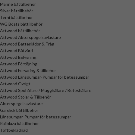
Marine båttillbehör
Silver båttillbehör
Terhi båttillbehör
WG Boats båttillbehör
Attwood båttillbehör
Attwood Akterspegelsavlastare
Attwood Batterilådor & Tråg
Attwood Båtvård
Attwood Belysning
Attwood Förtöjning
Attwood Förvaring & tillbehör
Attwood Länspumpar-Pumpar för betessumpar
Attwood Övrigt
Attwood Spöhållare / Mugghållare / Beteshållare
Attwood Stolar & Tillbehör
Akterspegelsavlastare
Garelick båttillbehör
Länspumpar-Pumpar för betessumpar
Railblaza båttillbehör
Toftbeklädnad