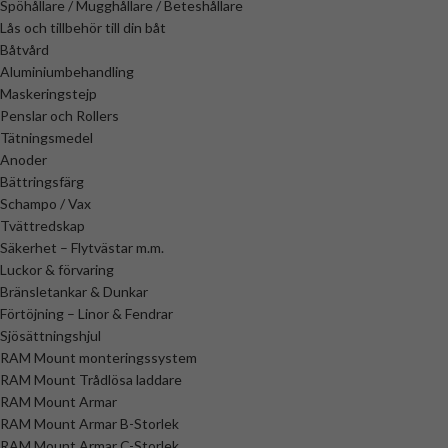
Spöhållare / Mugghållare / Beteshållare
Lås och tillbehör till din båt
Båtvård
Aluminiumbehandling
Maskeringstejp
Penslar och Rollers
Tätningsmedel
Anoder
Bättringsfärg
Schampo / Vax
Tvättredskap
Säkerhet – Flytvästar m.m.
Luckor & förvaring
Bränsletankar & Dunkar
Förtöjning – Linor & Fendrar
Sjösättningshjul
RAM Mount monteringssystem
RAM Mount Trådlösa laddare
RAM Mount Armar
RAM Mount Armar B-Storlek
RAM Mount Armar C-Storlek