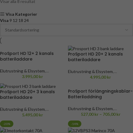
Visar alla 8 resultat
Visa Kategorier
Visa
9
12
18
24
ProSport HD 12+ 2 kanals
ProSport HD 20+ 2 kanals
batteriladdare
batteriladdare
Elutrustning & Elsystem
,
Elutrustning & Elsystem
,
Batteriladdare
3.995,00
,
Mastervolt
kr
,
Batteriladdare
4.995,00
,
Mastervolt
kr
,
ProMariner ProSport
ProMariner ProSport
Batteriladdare
Batteriladdare
ProSport förlängningskablar-
ProSport HD 20+ 3 kanals
Batteriladdning
batteriladdare
Elutrustning & Elsystem
,
Elutrustning & Elsystem
,
Batteriladdare
527,00
kr
,
Mastervolt
–
705,00
kr
,
Batteriladdare
5.495,00
,
Mastervolt
kr
,
ProMariner ProSport
ProMariner ProSport
-20%
-14%
Batteriladdare
Batteriladdare