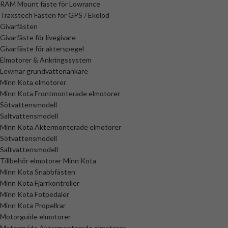
RAM Mount fäste för Lowrance
Traxstech Fästen för GPS / Ekolod
Givarfästen
Givarfäste för livegivare
Givarfäste för akterspegel
Elmotorer & Ankringssystem
Lewmar grundvattenankare
Minn Kota elmotorer
Minn Kota Frontmonterade elmotorer
Sötvattensmodell
Saltvattensmodell
Minn Kota Aktermonterade elmotorer
Sötvattensmodell
Saltvattensmodell
Tillbehör elmotorer Minn Kota
Minn Kota Snabbfästen
Minn Kota Fjärrkontroller
Minn Kota Fotpedaler
Minn Kota Propellrar
Motorguide elmotorer
Motorguide Aktermonterade elmotorer