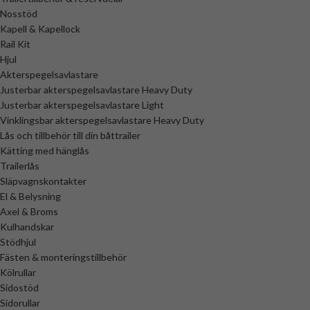
Nosstöd
Kapell & Kapellock
Rail Kit
Hjul
Akterspegelsavlastare
Justerbar akterspegelsavlastare Heavy Duty
Justerbar akterspegelsavlastare Light
Vinklingsbar akterspegelsavlastare Heavy Duty
Lås och tillbehör till din båttrailer
Kätting med hänglås
Trailerlås
Släpvagnskontakter
El & Belysning
Axel & Broms
Kulhandskar
Stödhjul
Fästen & monteringstillbehör
Kölrullar
Sidostöd
Sidorullar