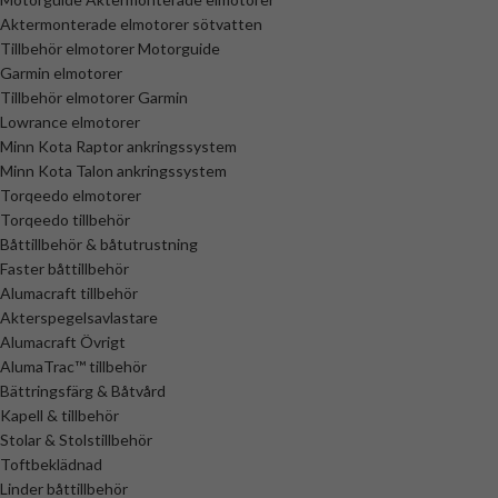
Aktermonterade elmotorer sötvatten
Tillbehör elmotorer Motorguide
Garmin elmotorer
Tillbehör elmotorer Garmin
Lowrance elmotorer
Minn Kota Raptor ankringssystem
Minn Kota Talon ankringssystem
Torqeedo elmotorer
Torqeedo tillbehör
Båttillbehör & båtutrustning
Faster båttillbehör
Alumacraft tillbehör
Akterspegelsavlastare
Alumacraft Övrigt
AlumaTrac™ tillbehör
Bättringsfärg & Båtvård
Kapell & tillbehör
Stolar & Stolstillbehör
Toftbeklädnad
Linder båttillbehör