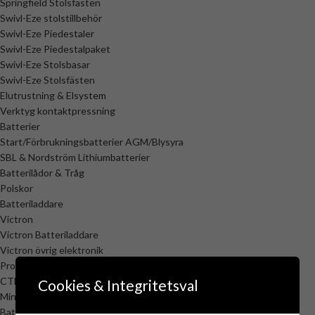
Springfield Stolsfästen
Swivl-Eze stolstillbehör
Swivl-Eze Piedestaler
Swivl-Eze Piedestalpaket
Swivl-Eze Stolsbasar
Swivl-Eze Stolsfästen
Elutrustning & Elsystem
Verktyg kontaktpressning
Batterier
Start/Förbrukningsbatterier AGM/Blysyra
SBL & Nordström Lithiumbatterier
Batterilådor & Tråg
Polskor
Batteriladdare
Victron
Victron Batteriladdare
Victron övrig elektronik
ProMariner ProSport Batteriladdare
CTEK Batteriladdare & Tillbehör
Cookies & Integritetsval
Minnkota Batteriladdare
Batteriövervakning