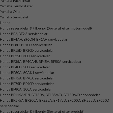
Yamaha Packningar
Yamaha Termostater
Yamaha Oljor
Yamaha Servicekit
Honda
Honda reservdelar & tillbehör (Sorterat efter motormodell)
Honda BF2, BF2,3 servicedelar
Honda BF4AH, BF5DH, BF6AH servicedelar
Honda BF8D, BF10D servicedelar
Honda BF15D, BF20D servicedelar
Honda BF25D, 30D servicedelar
Honda BF35A, BF40A/B, BF45A, BF50A servicedelar
Honda BF40D, 50D servicedelar
Honda BF60A, 60AK1 servicedelar
Honda BF75A, BF90A servicedelar
Honda BF75D, BF90D servicedelar
Honda BF80A, 100A servicedelar
Honda BF115A/D/J, BF130A, BF135A/D, BF150A/D servicedelar
Honda BF175A, BF200A, BF225A, BF175D, BF200D, BF 225D, BF250D
servicedelar
Honda reservdelar & tillbehör (Sorterat efter produkt)