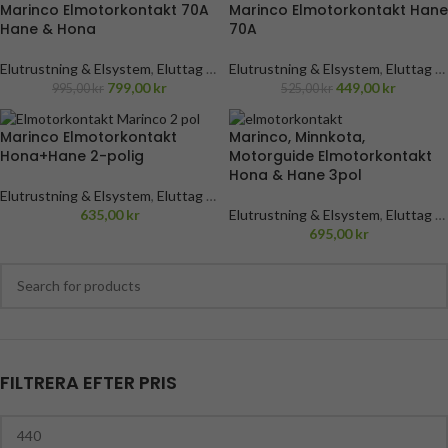
Marinco Elmotorkontakt 70A
Marinco Elmotorkontakt Hane
Hane & Hona
70A
Elutrustning & Elsystem
,
Eluttag &
Elutrustning & Elsystem
,
Eluttag &
Kontakter
,
Mastervolt
799,00
,
Elmotorer
kr
Kontakter
,
Mastervolt
449,00
,
Elmotorer
kr
995,00
kr
525,00
kr
& Ankringssystem
,
Minn Kota
& Ankringssystem
,
Minn Kota
elmotorer
,
Motorguide elmotorer
,
elmotorer
,
Motorguide elmotorer
,
Marinco Elmotorkontakt
Marinco, Minnkota,
Tillbehör elmotorer Garmin
,
Tillbehör elmotorer Minn Kota
,
Hona+Hane 2-polig
Motorguide Elmotorkontakt
Tillbehör elmotorer Minn Kota
,
Tillbehör elmotorer Motorguide
Hona & Hane 3pol
Tillbehör elmotorer Motorguide
Elutrustning & Elsystem
,
Eluttag &
Kontakter
,
Mastervolt
635,00
kr
,
Elmotorer
Elutrustning & Elsystem
,
Eluttag &
& Ankringssystem
,
Minn Kota
Kontakter
,
Mastervolt
695,00
kr
,
Elmotorer
elmotorer
,
Motorguide elmotorer
,
& Ankringssystem
,
Minn Kota
Tillbehör elmotorer Minn Kota
,
elmotorer
,
Motorguide elmotorer
,
Tillbehör elmotorer Motorguide
Tillbehör elmotorer Minn Kota
,
Tillbehör elmotorer Motorguide
FILTRERA EFTER PRIS