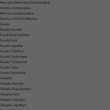
Mercury Elektriska Utombordare
Honda utombordare
Mercury utombordare
Service & Motortillbehör
Suzuki
Suzuki Anoder
Suzuki Bränslefilter
Suzuki Fett
Suzuki Impeller
Suzuki Oljefilter
Suzuki Packningar
Suzuki Termostat
Suzuki Oljor
Suzuki Servicekit
Yamaha
Yamaha Anoder
Yamaha Bränslefilter
Yamaha Fett
Yamaha Impeller
Yamaha Oljefilter