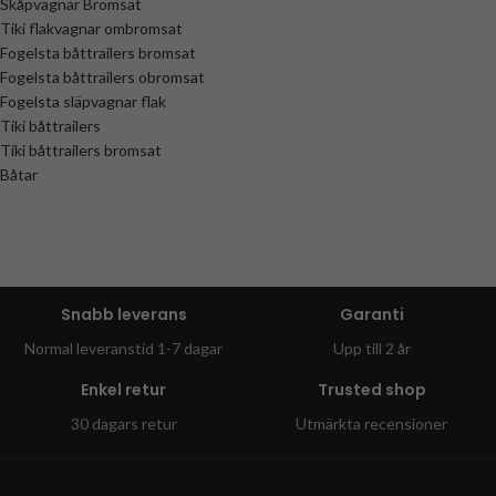
Skåpvagnar Bromsat
Tiki flakvagnar ombromsat
Fogelsta båttrailers bromsat
Fogelsta båttrailers obromsat
Fogelsta släpvagnar flak
Tiki båttrailers
Tiki båttrailers bromsat
Båtar
Snabb leverans
Garanti
Normal leveranstid 1-7 dagar
Upp till 2 år
Enkel retur
Trusted shop
30 dagars retur
Utmärkta recensioner