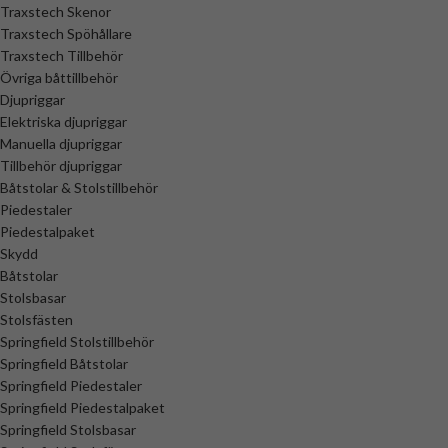
Traxstech Skenor
Traxstech Spöhållare
Traxstech Tillbehör
Övriga båttillbehör
Djupriggar
Elektriska djupriggar
Manuella djupriggar
Tillbehör djupriggar
Båtstolar & Stolstillbehör
Piedestaler
Piedestalpaket
Skydd
Båtstolar
Stolsbasar
Stolsfästen
Springfield Stolstillbehör
Springfield Båtstolar
Springfield Piedestaler
Springfield Piedestalpaket
Springfield Stolsbasar