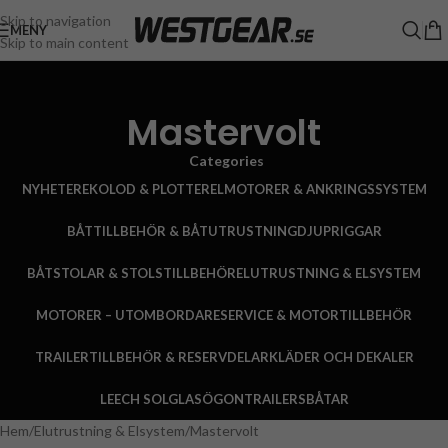
Skip to navigation
MENY
Skip to main content
Mastervolt
Categories
NYHETER
EKOLOD & PLOTTER
ELMOTORER & ANKRINGSSYSTEM
BÅTTILLBEHÖR & BÅTUTRUSTNING
DJUPRIGGAR
BÅTSTOLAR & STOLSTILLBEHÖR
ELUTRUSTNING & ELSYSTEM
MOTORER – UTOMBORDARE
SERVICE & MOTORTILLBEHÖR
TRAILERTILLBEHÖR & RESERVDELAR
KLÄDER OCH DEKALER
LEECH SOLGLASÖGON
TRAILERS
BÅTAR
Hem
Elutrustning & Elsystem
Mastervolt