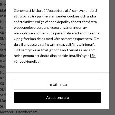
Belysning
Eluttag & Kontakter
Genom att klicka på “Acceptera alla” samtycker du till
Installationsmaterial
att vi och våra partners använder cookies och andra
Kopplingsplintar
spårtekniker enligt vår cookiepolicy för att förbättra
Länspumpar
webbupplevelsen, analysera användningen av
Säkringsboxar & säkringar
webbplatsen och erbjuda personaliserad annonsering.
Skiljerelä
Uppgifter kan delas med våra samarbetspartners. Om
Stereo
du vill anpassa dina inställningar, välj “Inställningar”.
Strömbytare & Huvudströmbrytare
Ditt samtycke är frivilligt och kan återkallas när som
BlueSea Systems
helst genom att ändra dina cookie-inställningar.
Läs
Batteriladdare & DC-DC Laddare
vår cookiepolicy
Batteriövervakning
Kontakter & Uttag
Kopplingsplintar m.m.
Säkringar / Säkringshållare / Säkringspanel
Inställningar
Skiljerelä
Strömbrytare
Acceptera alla
Mastervolt
Simarine Batteriövervakning
Motorer - Utombordare