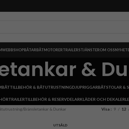
M
WEBBSHOP
BÅTAR
BÅTMOTORER
TRAILERS
TJÄNSTER
OM OSS
NYHET
etankar & D
M
BÅTTILLBEHÖR & BÅTUTRUSTNING
DJUPRIGGAR
BÅTSTOLAR & 
EHÖR
TRAILERTILLBEHÖR & RESERVDELAR
KLÄDER OCH DEKALER
L
båtutrustning
Bränsletankar & Dunkar
Visa
9
12
UTSÅLD