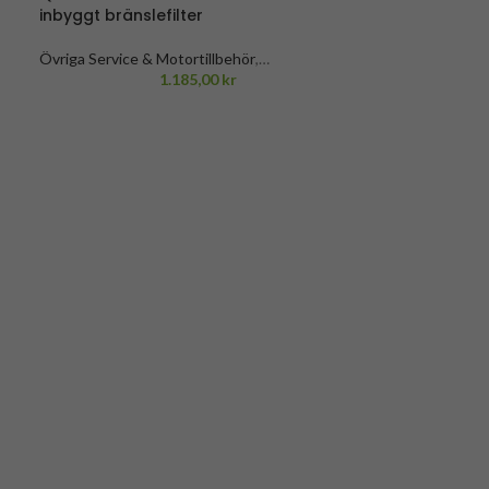
inbyggt bränslefilter
Övriga Service & Motortillbehör
,
Bensintankar
,
Båttillbehör & båtutrustning
1.185,00
kr
,
Bränsletankar & Dunkar
,
Service &
Motortillbehör
,
Honda
,
Honda reservdelar &
tillbehör (Sorterat efter produkt)
,
Honda
övrigt
,
Mercury
,
Mercury bränslefilter
d