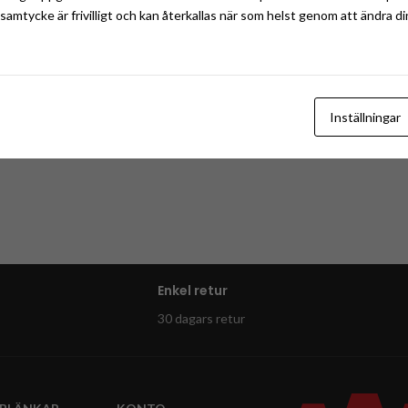
tt samtycke är frivilligt och kan återkallas när som helst genom att ändra di
Inställningar
Enkel retur
30 dagars retur