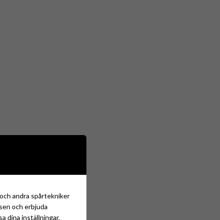
s och andra spårtekniker
tsen och erbjuda
 dina inställningar,