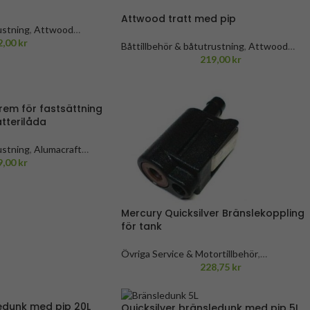
Attwood tratt med pip
ustning
,
Attwood
 Övrigt
2,00
kr
,
Bränsletankar &
Båttillbehör & båtutrustning
,
Attwood
båttillbehör
,
Attwood Övrigt
219,00
kr
,
Övriga Servic
& Motortillbehör
,
Bensintankar
,
Bränsletank
& Dunkar
,
Service & Motortillbehör
em för fastsättning
tterilåda
ustning
,
Alumacraft
ar & Dunkar
9,00
kr
,
Service &
a
,
Honda reservdelar &
ter produkt)
,
Honda
 båttillbehör
,
Mercury
,
Mercury Quicksilver Bränslekoppling
ar
,
Silver båttillbehör
,
för tank
Övriga Service & Motortillbehör
,
Bensintankar
,
Båttillbehör & båtutrustning
228,75
kr
,
Bränsletankar & Dunkar
,
Service &
Motortillbehör
,
Mercury
,
Mercury
ledunk med pip 20L
bränsleslangar
,
Mercury Bränsletankar
Quicksilver bränsledunk med pip 5L