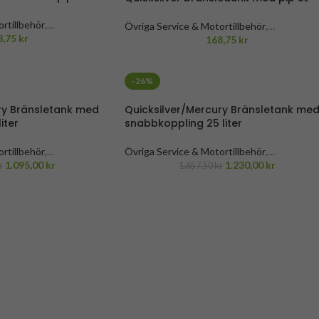
rtillbehör
,
Övriga Service & Motortillbehör
,
behör & båtutrustning
3,75
kr
,
Bensintankar
,
Båttillbehör & båtutrustning
168,75
kr
,
ar
,
Service &
Bränsletankar & Dunkar
,
Service &
Motortillbehör
-26%
ry Bränsletank med
Quicksilver/Mercury Bränsletank me
iter
snabbkoppling 25 liter
rtillbehör
,
Övriga Service & Motortillbehör
,
behör & båtutrustning
1.095,00
kr
,
Bensintankar
,
Båttillbehör & båtutrustning
1.230,00
kr
,
r
1.657,50
kr
ar
,
Service &
Bränsletankar & Dunkar
,
Service &
ry
,
Mercury
Motortillbehör
,
Mercury
,
Mercury
Bränsletankar