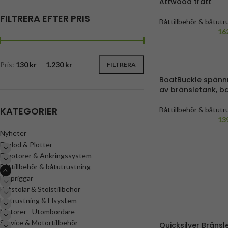
Attwood tratt
FILTRERA EFTER PRIS
Båttillbehör & båtutr
båttillbehör
,
Attwood
16
Dunkar
Pris:
130 kr
—
1.230 kr
FILTRERA
BoatBuckle spännr
av bränsletank, ba
KATEGORIER
Båttillbehör & båtutr
tillbehör
,
Bränsletank
13
Motortillbehör
,
Hond
Nyheter
tillbehör (Sorterat ef
Ekolod & Plotter
Bränsletankar
,
Linder
Elmotorer & Ankringssystem
Mercury Bränsletank
Båttillbehör & båtutrustning
Terhi båttillbehör
Djupriggar
Båtstolar & Stolstillbehör
Elutrustning & Elsystem
Motorer - Utombordare
Service & Motortillbehör
Quicksilver Bräns