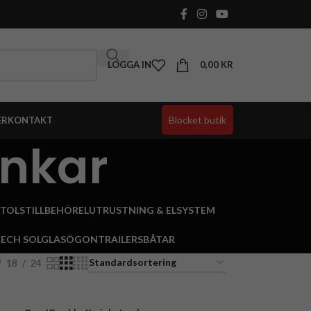
LOGGA IN
0,00
KR
Blocket butik
ER
KONTAKT
unkar
STOLSTILLBEHÖR
ELUTRUSTNING & ELSYSTEM
EECH SOLGLASÖGON
TRAILERS
BÅTAR
18
24