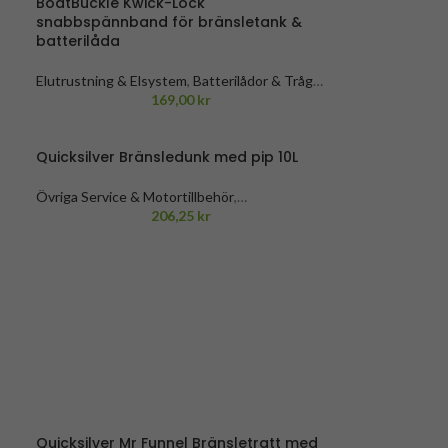
BoatBuckle Kwick-Lock
snabbspännband för bränsletank &
batterilåda
Elutrustning & Elsystem
,
Batterilådor & Tråg
,
e
Båttillbehör & båtutrustning
169,00
kr
,
Bränsletankar &
ar
Dunkar
,
Spännband
,
Manuella spännband
,
Trailertillbehör & reservdelar
Quicksilver Bränsledunk med pip 10L
Övriga Service & Motortillbehör
,
Bensintankar
,
Båttillbehör & båtutrustning
206,25
kr
,
Bränsletankar & Dunkar
,
Service &
Motortillbehör
Quicksilver Mr Funnel Bränsletratt med