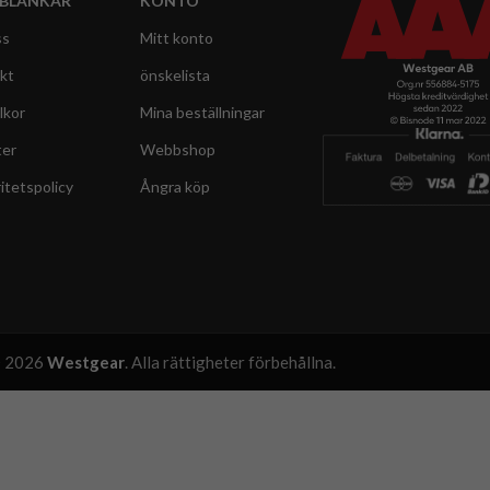
BLÄNKAR
KONTO
ss
Mitt konto
kt
önskelista
lkor
Mina beställningar
ter
Webbshop
itetspolicy
Ångra köp
 2026
Westgear
.
Alla rättigheter förbehållna.