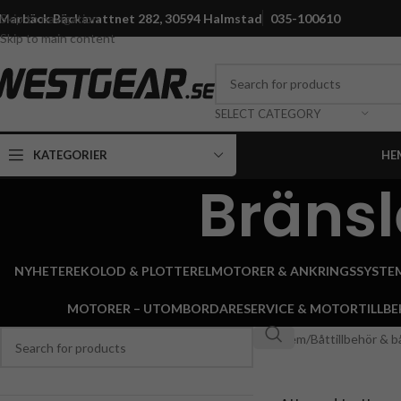
Marbäck Bäckavattnet 282, 30594 Halmstad
035-100610
Skip to navigation
Skip to main content
SELECT CATEGORY
KATEGORIER
HE
Bränsl
NYHETER
EKOLOD & PLOTTER
ELMOTORER & ANKRINGSSYSTE
MOTORER – UTOMBORDARE
SERVICE & MOTORTILLB
Hem
Båttillbehör & 