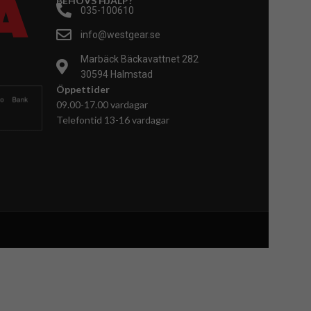
BEHÖVS HJÄLP?
035-100610
info@westgear.se
Marbäck Bäckavattnet 282
30594 Halmstad
Öppettider
09.00-17.00 vardagar
Telefontid 13-16 vardagar