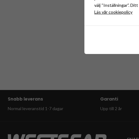
välj “Inställningar”. Di
Läs vår cookiepolicy
Snabb leverans
Garanti
Normal leveranstid 1-7 dagar
Upp till 2 år