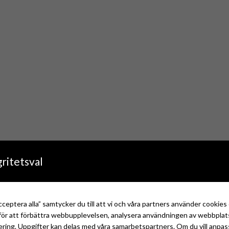
ritetsval
ceptera alla” samtycker du till att vi och våra partners använder cookie
y för att förbättra webbupplevelsen, analysera användningen av webbpla
ring. Uppgifter kan delas med våra samarbetspartners. Om du vill anpassa