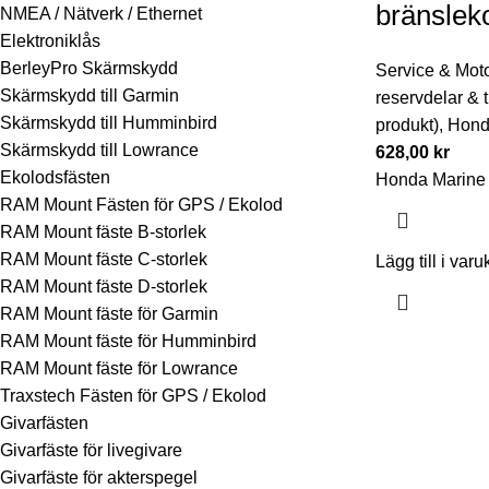
bränslek
NMEA / Nätverk / Ethernet
Elektroniklås
BerleyPro Skärmskydd
Service & Moto
Skärmskydd till Garmin
reservdelar & t
Skärmskydd till Humminbird
produkt)
,
Hond
Skärmskydd till Lowrance
628,00
kr
Ekolodsfästen
Honda Marine 
RAM Mount Fästen för GPS / Ekolod
RAM Mount fäste B-storlek
RAM Mount fäste C-storlek
Lägg till i varu
RAM Mount fäste D-storlek
RAM Mount fäste för Garmin
RAM Mount fäste för Humminbird
RAM Mount fäste för Lowrance
Traxstech Fästen för GPS / Ekolod
Givarfästen
Givarfäste för livegivare
Givarfäste för akterspegel