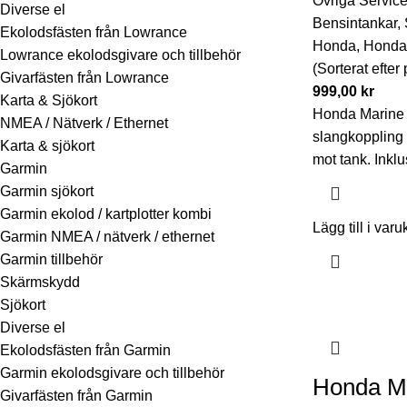
Övriga Service
Diverse el
Bensintankar
,
Ekolodsfästen från Lowrance
Honda
,
Honda 
Lowrance ekolodsgivare och tillbehör
(Sorterat efter
Givarfästen från Lowrance
999,00
kr
Karta & Sjökort
Honda Marine
NMEA / Nätverk / Ethernet
slangkoppling
Karta & sjökort
mot tank. Inkl
Garmin
Garmin sjökort
Garmin ekolod / kartplotter kombi
Lägg till i varu
Garmin NMEA / nätverk / ethernet
Garmin tillbehör
Skärmskydd
Sjökort
Diverse el
Ekolodsfästen från Garmin
Garmin ekolodsgivare och tillbehör
Honda M
Givarfästen från Garmin