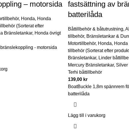
oppling – motorsida
fastsättning av brä
batterilåda
rtillbehör
,
Honda
,
Honda
illbehör (Sorterat efter
Båttillbehör & båtutrustning
,
A
a Bränsletankar
,
Honda övrigt
tillbehör
,
Bränsletankar & Dun
Motortillbehör
,
Honda
,
Honda 
bränslekoppling - motorsida
tillbehör (Sorterat efter produk
Bränsletankar
,
Linder båttillb
Mercury Bränsletankar
,
Silver 
korg
Terhi båttillbehör
139,00
kr
BoatBuckle 1,8m spännrem fö
batterilåda
Lägg till i varukorg