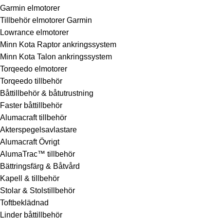
Garmin elmotorer
Tillbehör elmotorer Garmin
Lowrance elmotorer
Minn Kota Raptor ankringssystem
Minn Kota Talon ankringssystem
Torqeedo elmotorer
Torqeedo tillbehör
Båttillbehör & båtutrustning
Faster båttillbehör
Alumacraft tillbehör
Akterspegelsavlastare
Alumacraft Övrigt
AlumaTrac™ tillbehör
Bättringsfärg & Båtvård
Kapell & tillbehör
Stolar & Stolstillbehör
Toftbeklädnad
Linder båttillbehör