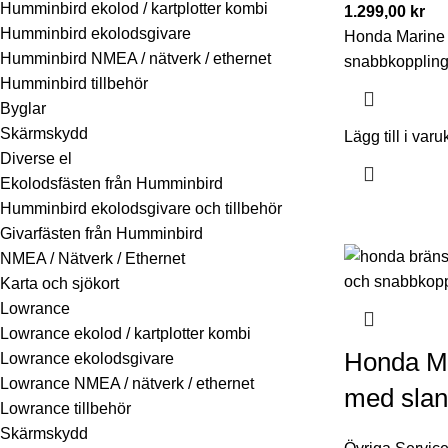
Humminbird ekolod / kartplotter kombi
1.299,00
kr
Humminbird ekolodsgivare
Honda Marine 
Humminbird NMEA / nätverk / ethernet
snabbkopplin
Humminbird tillbehör
Byglar
Skärmskydd
Lägg till i varu
Diverse el
Ekolodsfästen från Humminbird
Humminbird ekolodsgivare och tillbehör
Givarfästen från Humminbird
NMEA / Nätverk / Ethernet
Karta och sjökort
Lowrance
Lowrance ekolod / kartplotter kombi
Honda Ma
Lowrance ekolodsgivare
Lowrance NMEA / nätverk / ethernet
med slan
Lowrance tillbehör
Skärmskydd