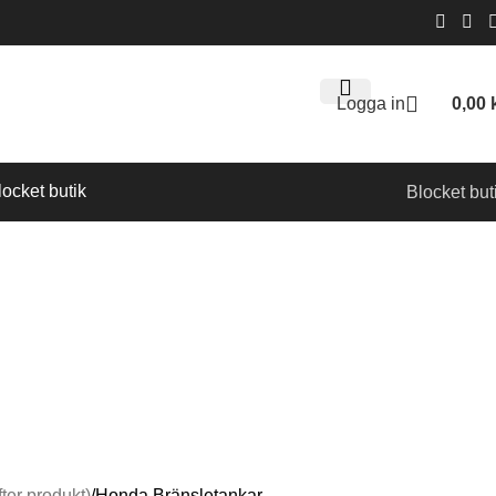
Logga in
0,00
locket butik
Blocket but
LBEHÖR
ELUTRUSTNING & ELSYSTEM
MOTORER – UTOMBORDARE
ter produkt)
Honda Bränsletankar