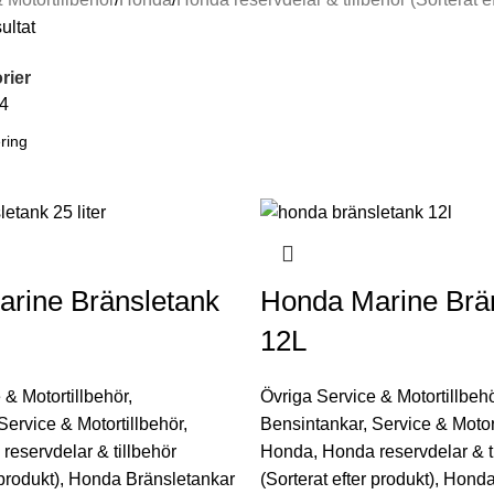
ultat
rier
4
rine Bränsletank
Honda Marine Brä
12L
 & Motortillbehör
,
Övriga Service & Motortillbeh
Service & Motortillbehör
,
Bensintankar
,
Service & Motor
reservdelar & tillbehör
Honda
,
Honda reservdelar & t
 produkt)
,
Honda Bränsletankar
(Sorterat efter produkt)
,
Honda