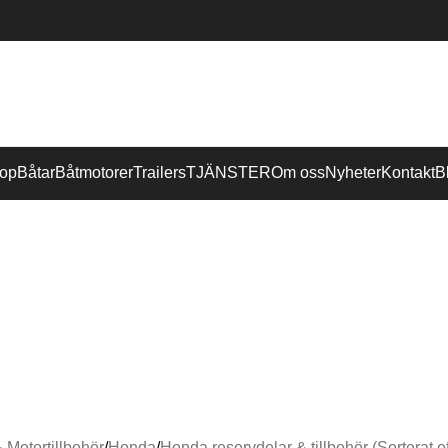
op
Båtar
Båtmotorer
Trailers
TJÄNSTER
Om oss
Nyheter
Kontakt
B
TILLBEHÖR & BÅTUTRUSTNING
DJUPRIGGAR
BÅTSTOLAR & STOLSTIL
KLÄDER OCH DEKALER
LEECH SOLGLASÖGON
TRAILERS
BÅTAR
 Motortillbehör
Honda
Honda reservdelar & tillbehör (Sorterat ef