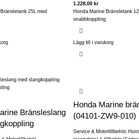
1.228,00
kr
Bränsletank 25L med
Honda Marine Bränsletank 1
g
snabbkoppling
korg
Lägg till i varukorg
Honda Marine brä
rine Bränsleslang
(04101-ZW9-010)
gkoppling
Service & Motortillbehör
,
Hon