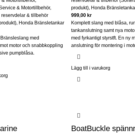
 & Motortillbehör
,
reservdelar & tillbehör (Sortera
Service & Motortillbehör
,
produkt)
,
Honda Bränsletanka
reservdelar & tillbehör
999,00
kr
 produkt)
,
Honda Bränsletankar
Komplett slang med blåsa, ru
tankanslutning samt nya moto
 Bränsleslang med
med fyrkantigt styrstft. En ny
 mot motor och snabbkoppling
anslutning för montering i moto
usive pumpblåsa.
Lägg till i varukorg
korg
arine
BoatBuckle spännr