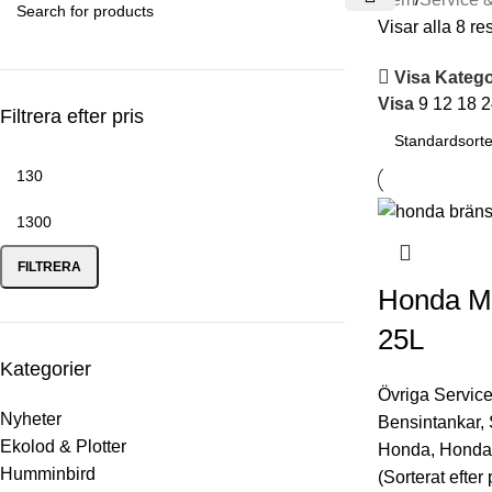
Visar alla 8 res
Visa Katego
Visa
9
12
18
2
Filtrera efter pris
FILTRERA
Honda Ma
25L
Kategorier
Övriga Service
Nyheter
Bensintankar
,
Ekolod & Plotter
Honda
,
Honda 
Humminbird
(Sorterat efter