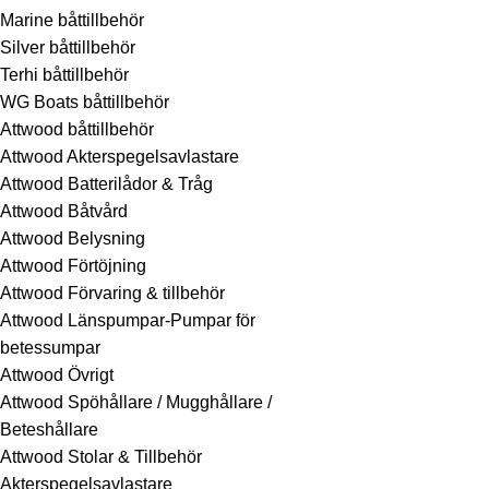
Marine båttillbehör
Silver båttillbehör
Terhi båttillbehör
WG Boats båttillbehör
Attwood båttillbehör
Attwood Akterspegelsavlastare
Attwood Batterilådor & Tråg
Attwood Båtvård
Attwood Belysning
Attwood Förtöjning
Attwood Förvaring & tillbehör
Attwood Länspumpar-Pumpar för
betessumpar
Attwood Övrigt
Attwood Spöhållare / Mugghållare /
Beteshållare
Attwood Stolar & Tillbehör
Akterspegelsavlastare