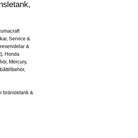
nsletank,
lumacraft
kar
,
Service &
reservdelar &
t)
,
Honda
ehör
,
Mercury
,
båttillbehör
,
r bränsletank &