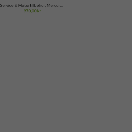
Service & Motortillbehör
,
Mercury
,
Mercury reglage kablar
970,00
kr