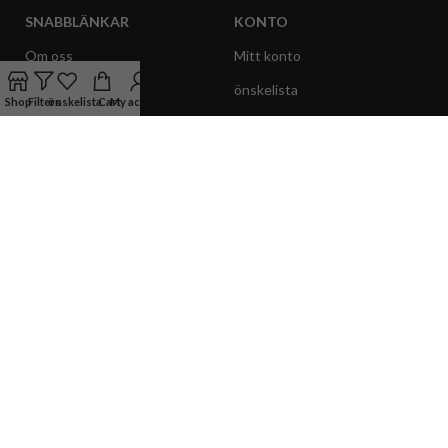
SNABBLÄNKAR
KONTO
Om oss
Mitt konto
Kontakt
önskelista
Shop
Filters
önskelista
Cart
My account
Köpvillkor
Mina beställningar
Tjänster
Webbshop
Integritetspolicy
Ångra köp