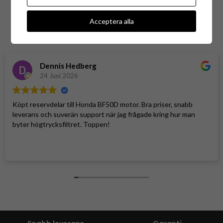
Baserat på
78 recensioner
Acceptera alla
Dennis Hedberg
24 Juni 2026
Köpt reservdelar till Honda BF50D motor. Bra priser, snabb
leverans och suverän support när jag frågade kring hur man
byter högtrycksfiltret. Toppen!