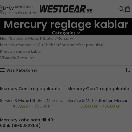
Skip to navigation
MENY
Skip to main content
Mercury reglage kablar
Categories
Hem
Service & Motortillbehör
Mercury
Mercury reservdelar & tillbehör (Sorterat efter produkt)
Mercury reglage kablar
Visar alla 3 resultat
Visa Kategorier
Mercury Gen I reglagekablar
Mercury Gen 2 reglagekablar
Service & Motortillbehör
,
Mercury
,
Service & Motortillbehör
,
Mercury
,
Mercury reglage kablar
439,62
kr
–
735,00
kr
Mercury reglage kablar
510,00
kr
–
750,00
kr
Mercury kabelsats till 40-
60hk (8M0082354)