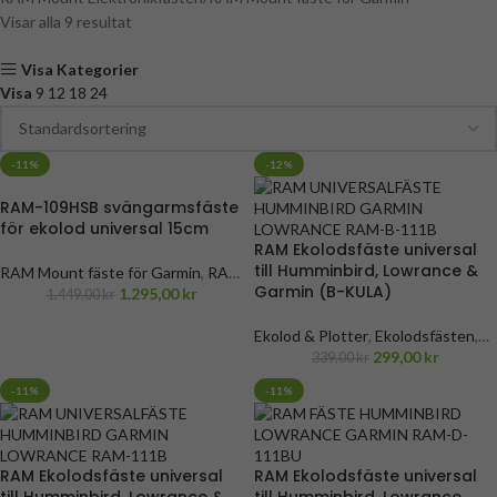
Visar alla 9 resultat
Visa Kategorier
Visa
9
12
18
24
-11%
-12%
RAM-109HSB svängarmsfäste
för ekolod universal 15cm
RAM Ekolodsfäste universal
till Humminbird, Lowrance &
RAM Mount fäste för Garmin
,
RAM
Garmin (B-KULA)
Mount Fästen för GPS / Ekolod
1.295,00
kr
,
1.449,00
kr
RAM Mount fäste för Garmin
,
RAM
Mount fäste för Humminbird
,
RAM
Ekolod & Plotter
,
Ekolodsfästen
,
Mount fäste för Humminbird
,
RAM
Garmin tillbehör
,
Ekolodsfästen
299,00
kr
339,00
kr
Mount fäste för Lowrance
,
RAM
från Garmin
,
Humminbird tillbehör
,
-11%
-11%
Mount fäste för Lowrance
,
RAM
Ekolodsfästen från Humminbird
,
Mount monteringssystem
,
Lowrance tillbehör
,
Ekolodsfästen
Nyheter
från Lowrance
,
Garmin
,
Humminbird
,
Lowrance
,
RAM
RAM Ekolodsfäste universal
RAM Ekolodsfäste universal
Mount monteringssystem
,
RAM