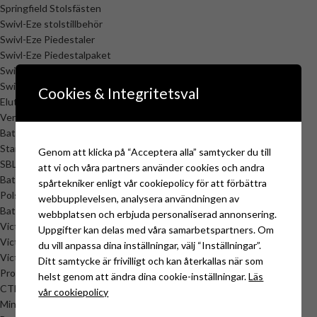
Springfield Stolsfästen
Swivl-Eze stolstillbehör
Swivl-Eze Piedestaler
Swivl-Eze Piedestalpaket
Swivl-Eze Stolsbasar
Swivl-Eze Stolsfästen
Cookies & Integritetsval
Elutrustning & Elsystem
Verktyg kontaktpressning
Batterier
Start/Förbrukningsbatterier AGM/Blysyra
Genom att klicka på “Acceptera alla” samtycker du till
SBL & Nordström Lithiumbatterier
att vi och våra partners använder cookies och andra
Batterilådor & Tråg
spårtekniker enligt vår cookiepolicy för att förbättra
Polskor
webbupplevelsen, analysera användningen av
Batteriladdare
webbplatsen och erbjuda personaliserad annonsering.
Victron
Uppgifter kan delas med våra samarbetspartners. Om
Victron Batteriladdare
du vill anpassa dina inställningar, välj “Inställningar”.
Victron övrig elektronik
Ditt samtycke är frivilligt och kan återkallas när som
ProMariner ProSport Batteriladdare
helst genom att ändra dina cookie-inställningar.
Läs
CTEK Batteriladdare & Tillbehör
vår cookiepolicy
Minnkota Batteriladdare