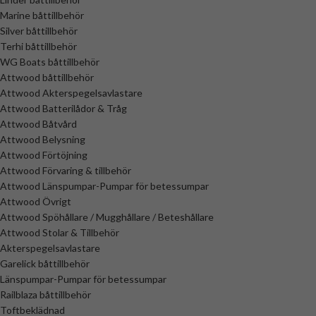
Marine båttillbehör
Silver båttillbehör
Terhi båttillbehör
WG Boats båttillbehör
Attwood båttillbehör
Attwood Akterspegelsavlastare
Attwood Batterilådor & Tråg
Attwood Båtvård
Attwood Belysning
Attwood Förtöjning
Attwood Förvaring & tillbehör
Attwood Länspumpar-Pumpar för betessumpar
Attwood Övrigt
Attwood Spöhållare / Mugghållare / Beteshållare
Attwood Stolar & Tillbehör
Akterspegelsavlastare
Garelick båttillbehör
Länspumpar-Pumpar för betessumpar
Railblaza båttillbehör
Toftbeklädnad