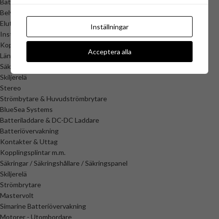
Batteriövervakning
Belysning
Eluttag & Kontakter
Inställningar
Installationsmaterial
Kopplingsplintar
Acceptera alla
Länspumpar
Säkringsboxar & säkringar
Skiljerelä
Stereo
Strömbytare & Huvudströmbrytare
BlueSea Systems
Batteriladdare & DC-DC Laddare
Batteriövervakning
Kontakter & Uttag
Kopplingsplintar m.m.
Säkringar / Säkringshållare / Säkringspanel
Skiljerelä
Strömbrytare
Mastervolt
Simarine Batteriövervakning
Motorer - Utombordare