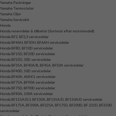
Yamaha Packningar
Yamaha Termostater
Yamaha Oljor
Yamaha Servicekit
Honda
Honda reservdelar & tillbehör (Sorterat efter motormodell)
Honda BF2, BF2,3 servicedelar
Honda BF4AH, BF5DH, BF6AH servicedelar
Honda BF8D, BF10D servicedelar
Honda BF15D, BF20D servicedelar
Honda BF25D, 30D servicedelar
Honda BF35A, BF40A/B, BF45A, BF50A servicedelar
Honda BF40D, 50D servicedelar
Honda BF60A, 60AK1 servicedelar
Honda BF75A, BF90A servicedelar
Honda BF75D, BF90D servicedelar
Honda BF80A, 100A servicedelar
Honda BF115A/D/J, BF130A, BF135A/D, BF150A/D servicedelar
Honda BF175A, BF200A, BF225A, BF175D, BF200D, BF 225D, BF250D
servicedelar