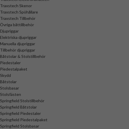
Traxstech Skenor
Traxstech Spöhållare
Traxstech Tillbehör
Övriga båttillbehör
Djupriggar
Elektriska djupriggar
Manuella djupriggar
Tillbehör djupriggar
Båtstolar & Stolstillbehör
Piedestaler
Piedestalpaket
Skydd
Båtstolar
Stolsbasar
Stolsfästen
Springfield Stolstillbehör
Springfield Båtstolar
Springfield Piedestaler
Springfield Piedestalpaket
Springfield Stolsbasar