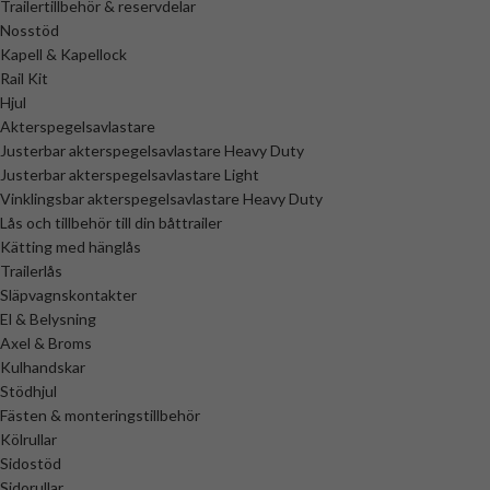
Trailertillbehör & reservdelar
Nosstöd
Kapell & Kapellock
Rail Kit
Hjul
Akterspegelsavlastare
Justerbar akterspegelsavlastare Heavy Duty
Justerbar akterspegelsavlastare Light
Vinklingsbar akterspegelsavlastare Heavy Duty
Lås och tillbehör till din båttrailer
Kätting med hänglås
Trailerlås
Släpvagnskontakter
El & Belysning
Axel & Broms
Kulhandskar
Stödhjul
Fästen & monteringstillbehör
Kölrullar
Sidostöd
Sidorullar