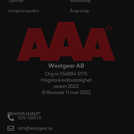
Tjänster
Webbshop
Integritetspolicy
Ångra köp
BEHÖVS HJÄLP?
035-100610
info@westgear.se