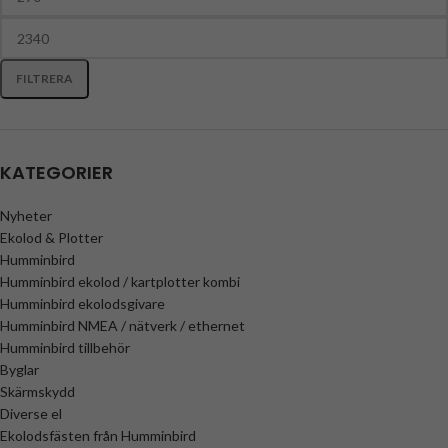
Mount fäste för Garmin
,
RAM
Mount fäste för Garmin
,
RAM
Mount fäste för Humminbird
,
RAM
Mount fäste för Humminbird
,
RAM
Mount fäste för Lowrance
,
RAM
FILTRERA
Mount fäste för Lowrance
,
Båttillbehör & båtutrustning
KATEGORIER
Nyheter
Ekolod & Plotter
Humminbird
Humminbird ekolod / kartplotter kombi
Humminbird ekolodsgivare
Humminbird NMEA / nätverk / ethernet
Humminbird tillbehör
Byglar
Skärmskydd
Diverse el
Ekolodsfästen från Humminbird