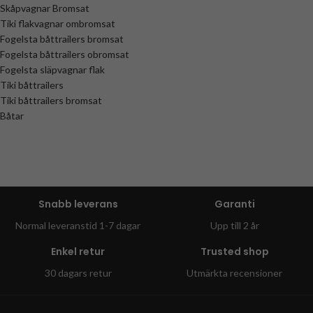
Skåpvagnar Bromsat
Tiki flakvagnar ombromsat
Fogelsta båttrailers bromsat
Fogelsta båttrailers obromsat
Fogelsta släpvagnar flak
Tiki båttrailers
Tiki båttrailers bromsat
Båtar
Snabb leverans
Garanti
Normal leveranstid 1-7 dagar
Upp till 2 år
Enkel retur
Trusted shop
30 dagars retur
Utmärkta recensioner