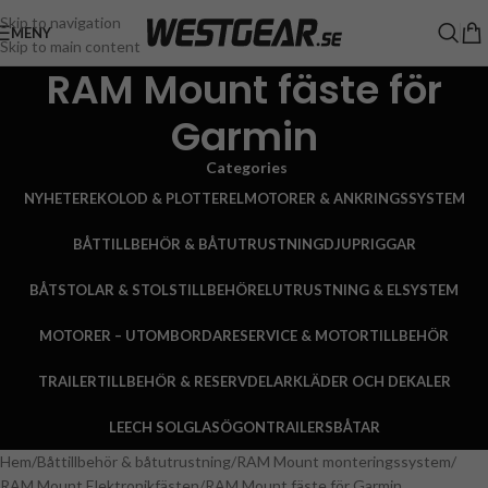
Skip to navigation
MENY
Skip to main content
RAM Mount fäste för
Garmin
Categories
NYHETER
EKOLOD & PLOTTER
ELMOTORER & ANKRINGSSYSTEM
BÅTTILLBEHÖR & BÅTUTRUSTNING
DJUPRIGGAR
BÅTSTOLAR & STOLSTILLBEHÖR
ELUTRUSTNING & ELSYSTEM
MOTORER – UTOMBORDARE
SERVICE & MOTORTILLBEHÖR
TRAILERTILLBEHÖR & RESERVDELAR
KLÄDER OCH DEKALER
LEECH SOLGLASÖGON
TRAILERS
BÅTAR
Hem
Båttillbehör & båtutrustning
RAM Mount monteringssystem
RAM Mount Elektronikfästen
RAM Mount fäste för Garmin