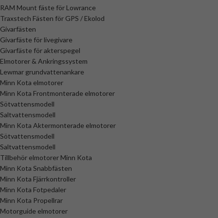
RAM Mount fäste för Lowrance
Traxstech Fästen för GPS / Ekolod
Givarfästen
Givarfäste för livegivare
Givarfäste för akterspegel
Elmotorer & Ankringssystem
Lewmar grundvattenankare
Minn Kota elmotorer
Minn Kota Frontmonterade elmotorer
Sötvattensmodell
Saltvattensmodell
Minn Kota Aktermonterade elmotorer
Sötvattensmodell
Saltvattensmodell
Tillbehör elmotorer Minn Kota
Minn Kota Snabbfästen
Minn Kota Fjärrkontroller
Minn Kota Fotpedaler
Minn Kota Propellrar
Motorguide elmotorer