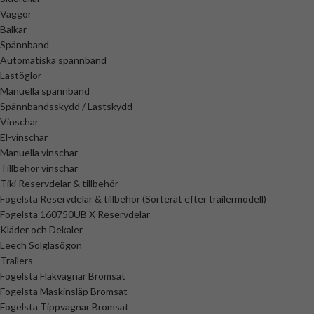
Vaggor
Balkar
Spännband
Automatiska spännband
Lastöglor
Manuella spännband
Spännbandsskydd / Lastskydd
Vinschar
El-vinschar
Manuella vinschar
Tillbehör vinschar
Tiki Reservdelar & tillbehör
Fogelsta Reservdelar & tillbehör (Sorterat efter trailermodell)
Fogelsta 160750UB X Reservdelar
Kläder och Dekaler
Leech Solglasögon
Trailers
Fogelsta Flakvagnar Bromsat
Fogelsta Maskinsläp Bromsat
Fogelsta Tippvagnar Bromsat