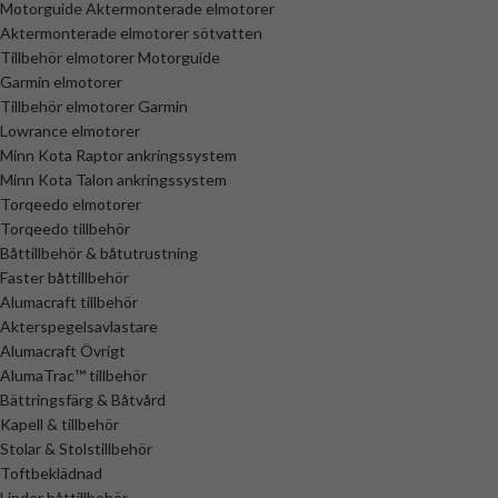
Motorguide Aktermonterade elmotorer
Aktermonterade elmotorer sötvatten
Tillbehör elmotorer Motorguide
Garmin elmotorer
Tillbehör elmotorer Garmin
Lowrance elmotorer
Minn Kota Raptor ankringssystem
Minn Kota Talon ankringssystem
Torqeedo elmotorer
Torqeedo tillbehör
Båttillbehör & båtutrustning
Faster båttillbehör
Alumacraft tillbehör
Akterspegelsavlastare
Alumacraft Övrigt
AlumaTrac™ tillbehör
Bättringsfärg & Båtvård
Kapell & tillbehör
Stolar & Stolstillbehör
Toftbeklädnad
Linder båttillbehör