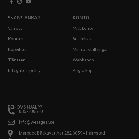
SNABBLÄNKAR
KONTO
Om oss
Mitt konto
Kontakt
önskelista
Köpvillkor
Mina beställningar
Tjänster
Webbshop
Integritetspolicy
Ångra köp
BEHÖVS HJÄLP?
035-100610
info@westgear.se
Marbäck Bäckavattnet 282 30594 Halmstad