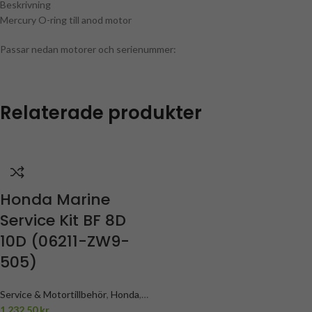
Beskrivning
Mercury O-ring till anod motor
Passar nedan motorer och serienummer:
Relaterade produkter
Honda Marine
Service Kit BF 8D
10D (06211-ZW9-
505)
Service & Motortillbehör
,
Honda
,
Honda BF8D, BF10D servicedelar
1.232,50
kr
,