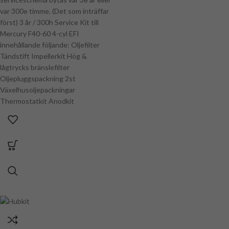
var 300e timme. (Det som inträffar
först) 3 år / 300h Service Kit till
Mercury F40-60 4-cyl EFI
innehållande följande: Oljefilter
Tändstift Impellerkit Hög &
lågtrycks bränslefilter
Oljepluggspackning 2st
Växelhusoljepackningar
Thermostatkit Anodkit