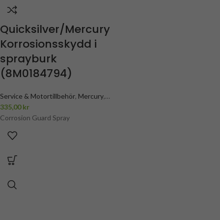
Quicksilver/Mercury
Korrosionsskydd i
sprayburk
(8M0184794)
Service & Motortillbehör
,
Mercury
,
Mercury spray & behandlingar
335,00
kr
,
Övriga Service & Motortillbehör
Corrosion Guard Spray
,
Spray & behandlingar