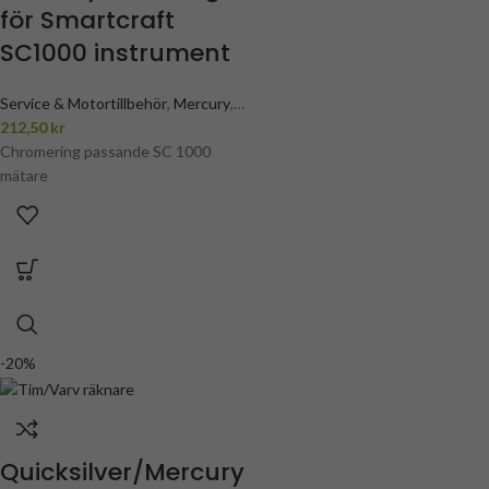
för Smartcraft
SC1000 instrument
Service & Motortillbehör
,
Mercury
,
Mercury Elektronik
212,50
kr
,
Mercury
Instrument
Chromering passande SC 1000
,
Mercury smartcraft
mätare
-20%
Quicksilver/Mercury