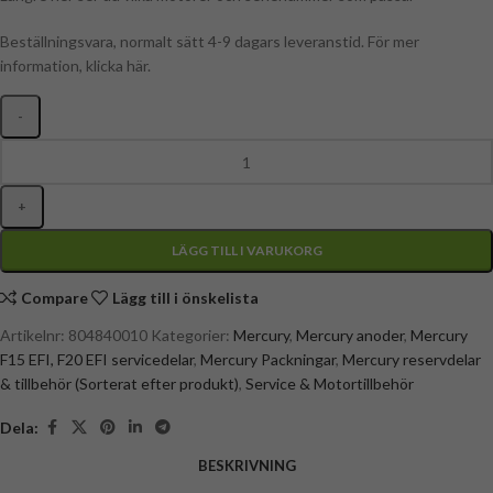
Beställningsvara, normalt sätt 4-9 dagars leveranstid. För mer
information, klicka här.
LÄGG TILL I VARUKORG
Compare
Lägg till i önskelista
Artikelnr:
804840010
Kategorier:
Mercury
,
Mercury anoder
,
Mercury
F15 EFI, F20 EFI servicedelar
,
Mercury Packningar
,
Mercury reservdelar
& tillbehör (Sorterat efter produkt)
,
Service & Motortillbehör
Dela:
BESKRIVNING