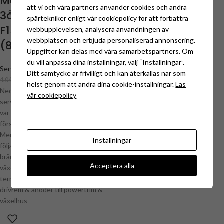
Mercury Servicekit
att vi och våra partners använder cookies och andra
3år/300 timmar för
spårtekniker enligt vår cookiepolicy för att förbättra
F150 EFI 3.0L
webbupplevelsen, analysera användningen av
webbplatsen och erbjuda personaliserad annonsering.
(8M0094233)
Uppgifter kan delas med våra samarbetspartners. Om
du vill anpassa dina inställningar, välj “Inställningar”.
Service & Motortillbehör
,
Mercury
,
Ditt samtycke är frivilligt och kan återkallas när som
Mercury F150 EFI 3.0L servicedelar
3.595,00
kr
,
4.043,75
kr
helst genom att ändra dina cookie-inställningar.
Läs
Mercury servicekits
Nedan delar skall enligt Mercurys
vår cookiepolicy
serviceschema bytas var 3e år eller
var 300e timme. (Det som inträffar
först) 3 år / 300h Service Kit till
Mercury F150 EFI 3.0L innehållande
Inställningar
följande: Oljefilter, hög & lågtrycks
bränslefilter, oljepluggspackning,
Acceptera alla
växelhuspackning, tändstift,
termostatsats, impellersats,
drivrem & anoder till powertrim &
växelhus