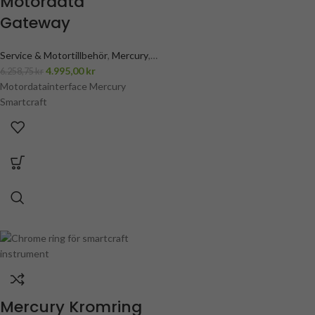
Motordata
Gateway
Service & Motortillbehör
,
Mercury
,
Mercury Elektronik
4.995,00
,
kr
Mercury
6.258,75
kr
smartcraft
Motordatainterface Mercury
Smartcraft
Mercury Kromring