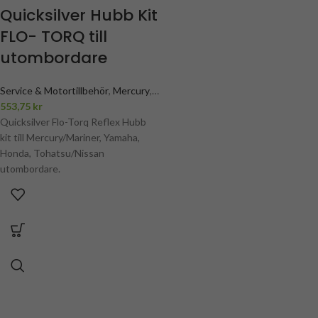
Quicksilver Hubb Kit
FLO- TORQ till
utombordare
Service & Motortillbehör
,
Mercury
,
Mercury propellertillbehör
553,75
kr
,
Mercury
propellrar
Quicksilver Flo-Torq Reflex Hubb
kit till Mercury/Mariner, Yamaha,
Honda, Tohatsu/Nissan
utombordare.