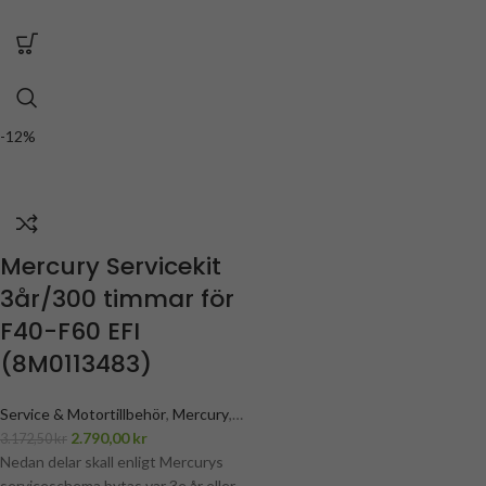
-12%
Mercury Servicekit
3år/300 timmar för
F40-F60 EFI
(8M0113483)
Service & Motortillbehör
,
Mercury
,
Mercury F40, F50 & F60 4-cyl
2.790,00
kr
3.172,50
kr
servicedelar
Nedan delar skall enligt Mercurys
,
Mercury servicekits
serviceschema bytas var 3e år eller