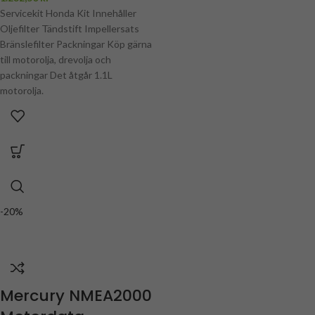
Honda reservdelar & tillbehör
Servicekit Honda Kit Innehåller
(Sorterat efter produkt)
Oljefilter Tändstift Impellersats
,
Honda
servicekits
Bränslefilter Packningar Köp gärna
till motorolja, drevolja och
packningar Det åtgår 1.1L
motorolja.
-20%
Mercury NMEA2000